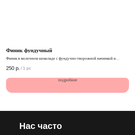
Финик фундучный
Бр
Финик в молочном шоколаде с фундучно-творожной начинкой и
Вл
цельным фундуком.
250
р.
24
/
1 pc
КБЖ
КБЖУ: 142,5/2,7/ 7/18*
подробнее
*КБ
*КБЖУ на 1 шт
Нас часто