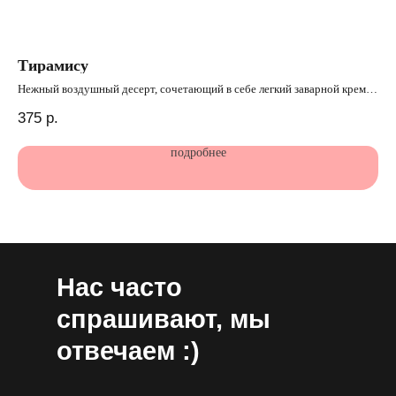
Тирамису
На
Нежный воздушный десерт, сочетающий в себе легкий заварной крем,
Неж
печенье савоярди и ароматный натуральный кофе.
375
р.
96
КБ
КБЖУ:
162/ 7,6/ 11,5/ 6,5
*
подробнее
*КБ
*КБЖУ указан на 100 гр продукта
Нас часто
спрашивают, мы
отвечаем :)