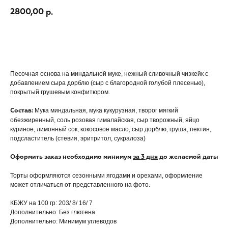
2800,00
р.
ДОБАВИТЬ В КОРЗИНУ
Песочная основа на миндальной муке, нежный сливочный чизкейк с
добавлением сыра дорблю (сыр с благородной голубой плесенью),
покрытый грушевым конфитюром.
Мука миндальная, мука кукурузная, творог мягкий
Состав:
обезжиренный, соль розовая гималайская, сыр творожный, яйцо
куриное, лимонный сок, кокосовое масло, сыр дорблю, груша, пектин,
подсластитель (стевия, эритритол, сукралоза)
Оформить заказ необходимо минимум
за 3 дня
до желаемой даты
Торты оформляются сезонными ягодами и орехами, оформление
может отличаться от представленного на фото.
КБЖУ на 100 гр: 203/ 8/ 16/ 7
Дополнительно: Без глютена
Дополнительно: Минимум углеводов