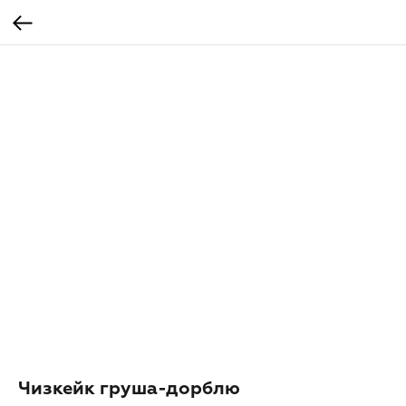
Чизкейк груша-дорблю