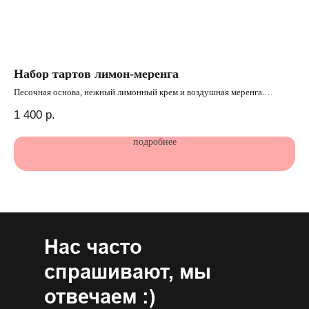
Набор тартов лимон-меренга
Му
Песочная основа, нежный лимонный крем и воздушная меренга.
Лег
хру
1 400
р.
40
КБЖУ: 313/ 9/ 23/ 26*
КБЖ
подробнее
*КБЖУ указан на порцию продукта
*К
Нас часто
спрашивают, мы
отвечаем :)