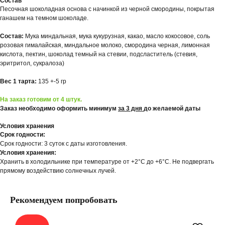
Состав
Песочная шоколадная основа с начинкой из черной смородины, покрытая
ганашем на темном шоколаде.
Состав:
Мука миндальная, мука кукурузная, какао, масло кокосовое, соль
розовая гималайская, миндальное молоко, смородина черная, лимонная
кислота, пектин, шоколад темный на стевии, подсластитель (стевия,
эритритол, сукралоза)
Вес 1 тарта:
135 +-5 гр
На заказ готовим от 4 штук.
Заказ необходимо оформить минимум
за 3 дня
до желаемой даты
Условия хранения
Срок годности:
Срок годности: 3 суток с даты изготовления.
Условия хранения:
Хранить в холодильнике при температуре от +2°С до +6°С. Не подвергать
прямому воздействию солнечных лучей.
Рекомендуем попробовать