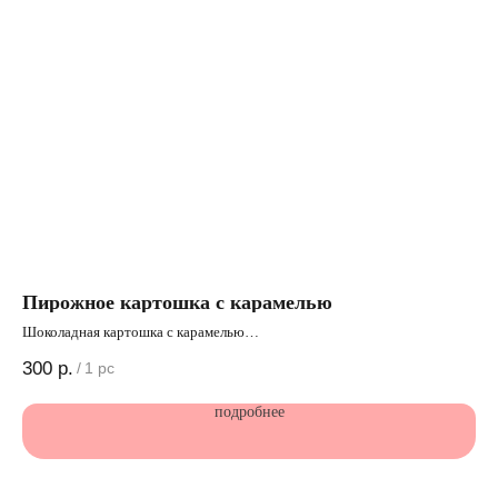
Пирожное картошка с карамелью
Му
Шоколадная картошка с карамелью
Пир
мал
300
р.
40
/
1 pc
КБЖУ: 217/ 6,3/ 15,3/ 13,5*
суб
подробнее
*КБЖУ указан на 1 шт продукта
КБЖ
*К