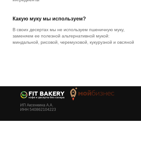
Какую муку мы используем?
В своих десертах мы не используем пшеничную муку,
заменяем ее полезной альтернативной мукой:
миндальной, рисовой, черемуховой, кукурузной и овсяной
ИП Аксенкина А.А.
ИНН 540862104223